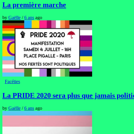
La première marche
by
Gaëlle
/
6 ans
ago
Facéties
La PRIDE 2020 sera plus que jamais polit
by
Gaëlle
/
6 ans
ago