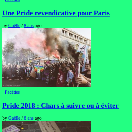
Une Pride revendicative pour Paris
by
Gaëlle
/
8 ans
ago
Facéties
Pride 2018 : Chars à suivre ou à éviter
by
Gaëlle
/
8 ans
ago