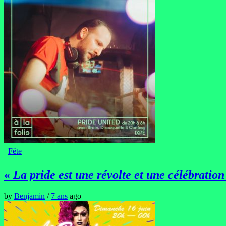
Fête
«
La pride est une révolte et une célébration
by
Benjamin
/
7 ans
ago