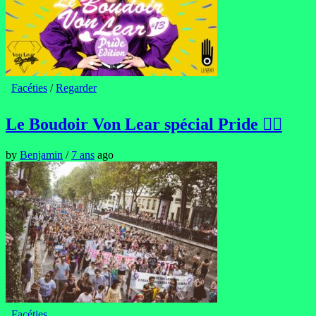
Facéties
/
Regarder
Le Boudoir Von Lear spécial Pride 🏳️‍🌈
by
Benjamin
/
7 ans
ago
Facéties