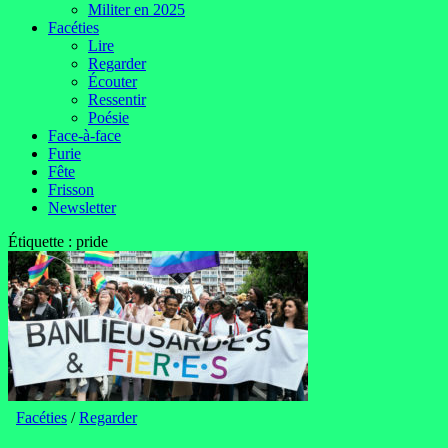
Militer en 2025
Facéties
Lire
Regarder
Écouter
Ressentir
Poésie
Face-à-face
Furie
Fête
Frisson
Newsletter
Étiquette :
pride
Facéties
/
Regarder