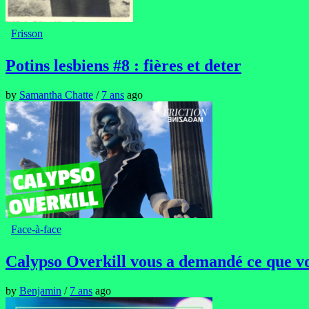
Frisson
Potins lesbiens #8 : fières et deter
by
Samantha Chatte
/
7 ans
ago
Face-à-face
Calypso Overkill vous a demandé ce que vo
by
Benjamin
/
7 ans
ago