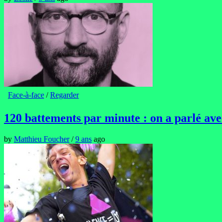
Face-à-face
/
Regarder
120 battements par minute : on a parlé av
by
Matthieu Foucher
/
9 ans
ago