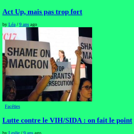
Act Up, mais pas trop fort
by
Léa
/
9 ans
ago
Facéties
Lutte contre le VIH/SIDA : on fait le point
by
Leslie
/
9 ans
ago