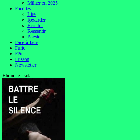
Militer en 2025
Facéties
Lire
Regarder
Écouter
Ressentir
Poésie
Face-à-face
Furie
Fête
Frisson
Newsletter
Étiquette :
sida