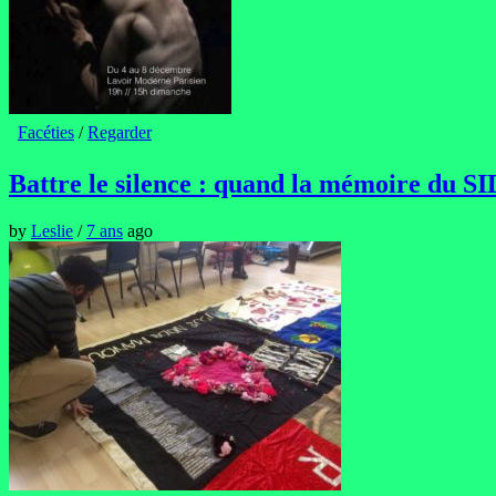
Facéties
/
Regarder
Battre le silence : quand la mémoire du SI
by
Leslie
/
7 ans
ago