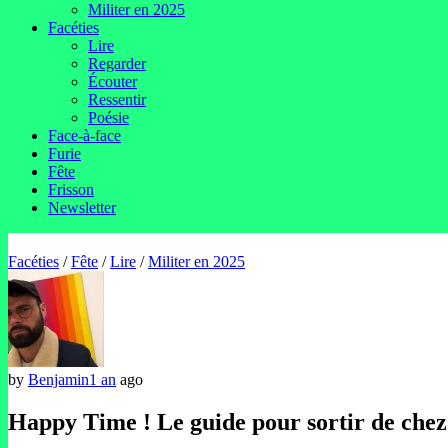
Militer en 2025
Facéties
Lire
Regarder
Écouter
Ressentir
Poésie
Face-à-face
Furie
Fête
Frisson
Newsletter
Facéties
/
Fête
/
Lire
/
Militer en 2025
by
Benjamin
1 an
ago
Happy Time ! Le guide pour sortir de chez