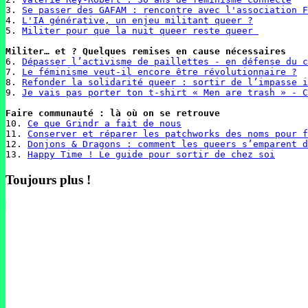
3. 
Se passer des GAFAM : rencontre avec l'association F
4. 
L'IA générative, un enjeu militant queer ?
5. 
Militer pour que la nuit queer reste queer 
6. 
Dépasser l’activisme de paillettes - en défense du c
7. 
Le féminisme veut-il encore être révolutionnaire ?
8. 
Refonder la solidarité queer : sortir de l’impasse i
9. 
Je vais pas porter ton t-shirt « Men are trash » - C
10. 
Ce que Grindr a fait de nous
11. 
Conserver et réparer les patchworks des noms pour f
12. 
Donjons & Dragons : comment les queers s’emparent d
13. 
Happy Time ! Le guide pour sortir de chez soi
Toujours plus !