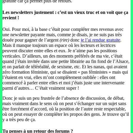
gratuite car ça permet plus de retours.
Les newsletters justement : c’est un vieux truc et on voit que ça
revient !
Oui. Pour moi, à la base c’était pour compléter mes revenus avec
une newsletter payante mais, comme je disais, je ne suis pas très
douée pour gagner de l’argent
(rire)
donc
je l’ai rendue gratuite
.
Mais il manque toujours un espace où les lecteurs et lectrices
peuvent discuter entre elles et eux. Je n’aime pas les positions
verticales. D’ailleurs, un des moments préférés de ma vie, c’était
quand j’étais invitée dans une petite librairie au fin fond de l’Alsace,
et on parlait de téléréalité, de sexisme, etc. Et les nanas, qui avaient
zéro formation féministe, qui se disaient « pas féministes » mais qui
l’étaient en vrai, elles m’ont complètement oubliée : elles ont
commencé à parler entre elles et moi j’étais juste une intervenante
parmi d’autres… C’était vraiment super !
Donc je suis un peu frustrée de l’absence de discussion, de débat,
mais vraiment dans le sens où on peut s’échanger sur un sujet sans
être forcément d’accord, où la position de l’autre reste respectable,
où on peut essayer de compléter les propos des gens. Je trouve qu’il
y a très peu de ça.
Tu penses à un retour des forums ?