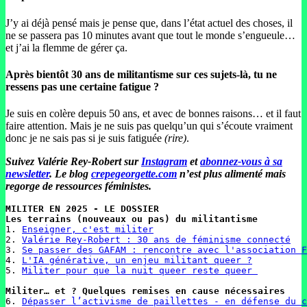
J’y ai déjà pensé mais je pense que, dans l’état actuel des choses, il
ne se passera pas 10 minutes avant que tout le monde s’engueule…
et j’ai la flemme de gérer ça.
Après bientôt 30 ans de militantisme sur ces sujets-là, tu ne
ressens pas une certaine fatigue ?
Je suis en colère depuis 50 ans, et avec de bonnes raisons… et il faut
faire attention. Mais je ne suis pas quelqu’un qui s’écoute vraiment
donc je ne sais pas si je suis fatiguée
(rire)
.
Suivez Valérie Rey-Robert sur
Instagram
et
abonnez-vous à sa
newsletter
.
Le blog
crepegeorgette.com
n’est plus alimenté mais
regorge de ressources féministes.
MILITER EN 2025 - LE DOSSIER

1. 
Enseigner, c'est militer
2. 
Valérie Rey-Robert : 30 ans de féminisme connecté
3. 
Se passer des GAFAM : rencontre avec l'association F
4. 
L'IA générative, un enjeu militant queer ?
5. 
Militer pour que la nuit queer reste queer 
6. 
Dépasser l’activisme de paillettes - en défense du c