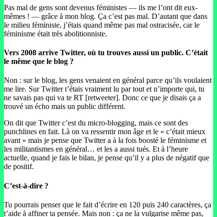
Pas mal de gens sont devenus féministes — ils me l’ont dit eux-
mêmes ! — grâce à mon blog. Ça c’est pas mal. D’autant que dans
le milieu féministe, j’étais quand même pas mal ostracisée, car le
féminisme était très abolitionniste.
Vers 2008 arrive Twitter, où tu trouves aussi un public. C’était
le même que le blog ?
Non : sur le blog, les gens venaient en général parce qu’ils voulaient
me lire. Sur Twitter t’étais vraiment lu par tout et n’importe qui, tu
ne savais pas qui va te RT [retweeter]. Donc ce que je disais ça a
trouvé un écho mais un public différent.
On dit que Twitter c’est du micro-blogging, mais ce sont des
punchlines en fait. Là on va ressentir mon âge et le « c’était mieux
avant » mais je pense que Twitter a à la fois boosté le féminisme et
les militantismes en général… et les a aussi tués. Et à l’heure
actuelle, quand je fais le bilan, je pense qu’il y a plus de négatif que
de positif.
C’est-à-dire ?
Tu pourrais penser que le fait d’écrire en 120 puis 240 caractères, ça
t’aide à affiner ta pensée. Mais non : ça ne la vulgarise même pas,