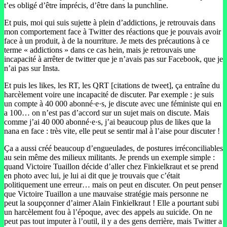
t’es obligé d’être imprécis, d’être dans la punchline.
Et puis, moi qui suis sujette à plein d’addictions, je retrouvais dans
mon comportement face à Twitter des réactions que je pouvais avoir
face à un produit, à de la nourriture. Je mets des précautions à ce
terme « addictions » dans ce cas hein, mais je retrouvais une
incapacité à arrêter de twitter que je n’avais pas sur Facebook, que je
n’ai pas sur Insta.
Et puis les likes, les RT, les QRT [citations de tweet], ça entraîne du
harcèlement voire une incapacité de discuter. Par exemple : je suis
un compte à 40 000 abonné·e·s, je discute avec une féministe qui en
a 100… on n’est pas d’accord sur un sujet mais on discute. Mais
comme j’ai 40 000 abonné·e·s, j’ai beaucoup plus de likes que la
nana en face : très vite, elle peut se sentir mal à l’aise pour discuter !
Ça a aussi créé beaucoup d’engueulades, de postures irréconciliables
au sein même des milieux militants. Je prends un exemple simple :
quand Victoire Tuaillon décide d’aller chez Finkielkraut et se prend
en photo avec lui, je lui ai dit que je trouvais que c’était
politiquement une erreur… mais on peut en discuter. On peut penser
que Victoire Tuaillon a une mauvaise stratégie mais personne ne
peut la soupçonner d’aimer Alain Finkielkraut ! Elle a pourtant subi
un harcèlement fou à l’époque, avec des appels au suicide. On ne
peut pas tout imputer à l’outil, il y a des gens derrière, mais Twitter a