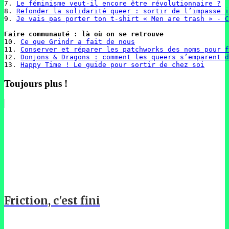
7. 
Le féminisme veut-il encore être révolutionnaire ?
8. 
Refonder la solidarité queer : sortir de l’impasse i
9. 
Je vais pas porter ton t-shirt « Men are trash » - C
10. 
Ce que Grindr a fait de nous
11. 
Conserver et réparer les patchworks des noms pour f
12. 
Donjons & Dragons : comment les queers s’emparent d
13. 
Happy Time ! Le guide pour sortir de chez soi
Toujours plus !
Friction, c'est fini