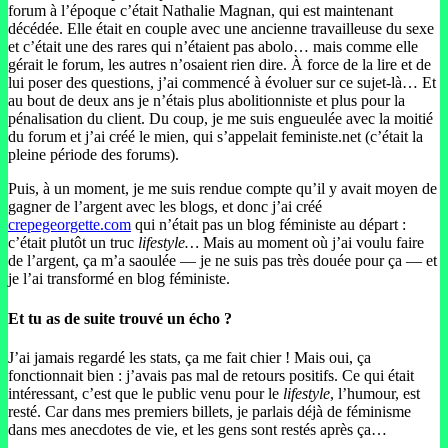
forum à l’époque c’était Nathalie Magnan, qui est maintenant
décédée. Elle était en couple avec une ancienne travailleuse du sexe
et c’était une des rares qui n’étaient pas abolo… mais comme elle
gérait le forum, les autres n’osaient rien dire. À force de la lire et de
lui poser des questions, j’ai commencé à évoluer sur ce sujet-là… Et
au bout de deux ans je n’étais plus abolitionniste et plus pour la
pénalisation du client. Du coup, je me suis engueulée avec la moitié
du forum et j’ai créé le mien, qui s’appelait feministe.net (c’était la
pleine période des forums).
Puis, à un moment, je me suis rendue compte qu’il y avait moyen de
gagner de l’argent avec les blogs, et donc j’ai créé
crepegeorgette.com
qui n’était pas un blog féministe au départ :
c’était plutôt un truc
lifestyle…
Mais au moment où j’ai voulu faire
de l’argent, ça m’a saoulée — je ne suis pas très douée pour ça — et
je l’ai transformé en blog féministe.
Et tu as de suite trouvé un écho ?
J’ai jamais regardé les stats, ça me fait chier ! Mais oui, ça
fonctionnait bien : j’avais pas mal de retours positifs. Ce qui était
intéressant, c’est que le public venu pour le
lifestyle
, l’humour, est
resté. Car dans mes premiers billets, je parlais déjà de féminisme
dans mes anecdotes de vie, et les gens sont restés après ça…