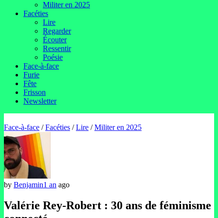
Militer en 2025
Facéties
Lire
Regarder
Écouter
Ressentir
Poésie
Face-à-face
Furie
Fête
Frisson
Newsletter
Face-à-face
/
Facéties
/
Lire
/
Militer en 2025
by
Benjamin
1 an
ago
Valérie Rey-Robert : 30 ans de féminisme