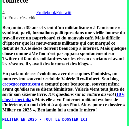
connecté
4
Frottebook
Frictwitt
Le Freak c'est chic
Benjamin a 39 ans et vient d’un militantisme « à l’ancienne » —
syndicat, parti, formations politiques dans une vieille bourse du
travail avec un paperboard et du mauvais café. Mais difficile
d’ignorer que les mouvements militants qui ont marqué ce
début de XXIe siècle doivent beaucoup à internet. Mais quelque
chose comme #MeToo n’est pas apparu spontanément sur
Twitter : il faut des militant·e·s sur les réseaux sociaux et avant
les réseaux, il y avait des forums et des blogs…
En parlant de ces évolutions avec des copines féministes, un
nom revient souvent : celui de Valérie Rey-Robert. Son blog
crepegeorgette.com
a compté pour beaucoup, souvent même
avant qu’elles ne se disent féministes. Valérie vient tout juste de
sortir son sixième livre,
Dix questions sur la culture du viol
(
10 €
chez Libertalia
). Mais elle a vu l’internet militant évoluer de
l’intérieur, du tout début à aujourd’hui. Alors pour ce dossier «
Militer en 2025 », Benjamin lui a tendu le micro !
MILITER EN 2025 - TOUT LE DOSSIER ICI