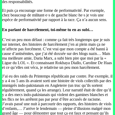
des responsabilités.
Et puis ça encourage une forme de performativité. Par exemple,
chez beaucoup de militant·e·s de gauche blanc·he·s je vois une
espèce de performativité par rapport à la race. Ça n’a aucun sens.
En parlant de harcèlement, toi-même tu en as subi…
C’est un peu mon défaut : comme ça fait très longtemps que je suis
sur internet, des histoires de harcèlement j’en ai plein mais ça ne
m’affecte pas forcément. C’est vrai que mon compte a été banni à
cause d’antisémites, que j’ai été doxxée sur des blogs nazis… Mais
ma meilleure amie, Daria Marx, a subi bien pire que moi par la «
Ligue du LOL ». Et connaissant Rokhaya Diallo, Caroline De Haas
et ce qu’elles ont vécu, je relativise un peu mon harcèlement.
J’ai eu des raids du Printemps républicain par contre. Par exemple, il
y a 4 ou 5 ans ils avaient sorti une histoire de viols collectifs par des
immigrés indo-pakistanais en Angleterre (un truc qu’ils sortent
régulièrement, quand ça les arrange). Leur narratif était de dire qu’il
y a des mecs indo-pakistanais qui violent des gamines blanches et
les flics ne les arrêtent pas par peur d’être accusés de racisme.
J’avais passé une nuit à parcourir des rapports, des histoires de viols
d’enfants,… J’arrive le lendemain — pleine d’illusions malgré mon
grand âge — pour démontrer que tout ça est faux et pensant qu’ils