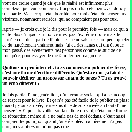
vont me croire quand je dis que la réalité est infiniment plus
complexe que leurs conneries. J’ai pris du harcèlement… et donc je
suis partie. Mais ce qui était horrible pour moi c’était de penser aux
victimes, notamment racisées, qui ne comptaient pas pour eux.
Après — je crois que je le dis pour la première fois — mais ce qui a
eu le plus d’impact sur moi ce n’est pas l’extrême-droite mais le
harcèlement de la part de féministes. Je ne sais pas si on peut appeler
ça du harcèlement vraiment mais j’ai eu des nanas qui ont évoqué
mon passé, des évènements très personnels comme le suicide de
mon père, pour essayer de me faire fermer ma gueule.
Quittons un peu internet : tu as commencé à publier des livres,
c’est une forme d’écriture différente. Qu’est-ce que ça fait de
pouvoir décliner un propos sur autant de pages ? Tu as trouvé
un écho différent ?
Je fais partie d’une génération, d’un groupe social, qui a beaucoup
de respect pour le livre. Et ça n’a pas été facile de le publier en plus :
quand j’y suis arrivée, je me suis dit « Je suis arrivée au bout d’une
pensée ! » Et puis, travailler sur la culture du viol, c’était une forme
de réparation : même si je ne parle pas de moi dedans, c’était aussi
comprendre pourquoi, quand j’ai été violée, ma mère ne m’a pas
crue, mes ami·e·s ne m’ont pas crue.