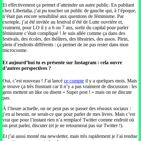
Et effectivement ça permet d’atteindre un autre public. En publiant
chez Libertalia, j’ai pu toucher un public de gauche qui, à l’époque,
n’était pas encore sensibilisé aux questions de féminisme. Par
exemple, j’ai été invitée au festival d’été de Lutte ouvrière et,
vraiment, pour LO il y a 6 ou 7 ans, sortir du capital pour parler
féminisme c’était compliqué ! Je suis allée comme ça dans des
festivals, des écoles, des théâtres, des librairies, des assos. Plein,
plein d’endroits différents : ça permet de ne pas rester dans mon
microcosme.
Et aujourd’hui tu es présente sur Instagram : cela ouvre
d’autres perspectives ?
Oui, c’est nouveau ! J’ai lancé
ce compte
il y a quelques mois. Mais
je trouve ça très frustrant car il n’y a pas vraiment de discussion : les
gens mettent un like ou disent « Super post ! » mais on ne discute
pas.
À l’heure actuelle, on ne peut pas se passer des réseaux sociaux :
j’en ai besoin, ne serait-ce que pour parler de mes livres. Mais c’est
vrai que pour l’instant rien n’a remplacé Twitter comme endroit où
on peut parler, discuter (et je ne retournerai pas sur Twitter !).
Et j’ai aussi monté ma newsletter, mais très rapidement je l’ai rendue