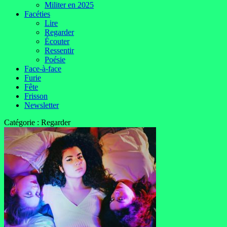
Militer en 2025
Facéties
Lire
Regarder
Écouter
Ressentir
Poésie
Face-à-face
Furie
Fête
Frisson
Newsletter
Catégorie :
Regarder