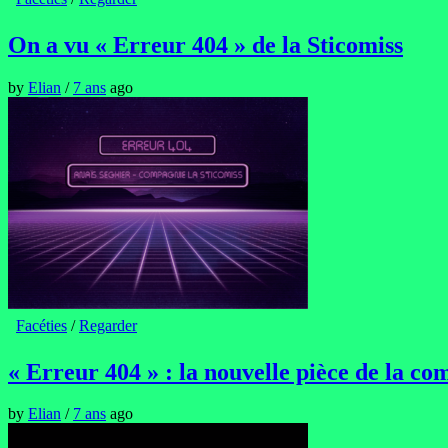
On a vu « Erreur 404 » de la Sticomiss
by
Elian
/
7 ans
ago
Facéties
/
Regarder
« Erreur 404 » : la nouvelle pièce de la c
by
Elian
/
7 ans
ago