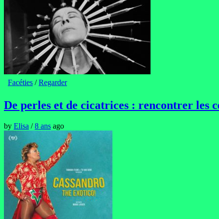
Facéties
/
Regarder
De perles et de cicatrices : rencontrer les
by
Elisa
/
8 ans
ago