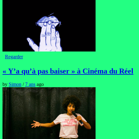
Regarder
« Y’a qu’à pas baiser » à Cinéma du Réel
by
Simon
/
7 ans
ago