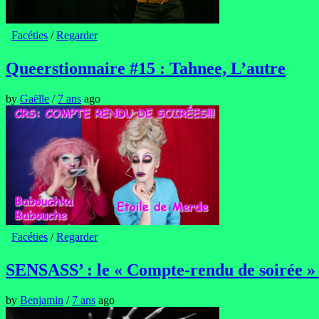
Facéties
/
Regarder
Queerstionnaire #15 : Tahnee, L’autre
by
Gaëlle
/
7 ans
ago
Facéties
/
Regarder
SENSASS’ : le « Compte-rendu de soirée »
by
Benjamin
/
7 ans
ago