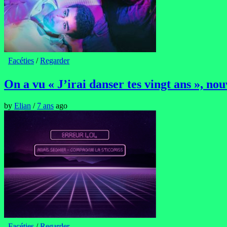
Facéties
/
Regarder
On a vu « J’irai danser tes vingt ans », n
by
Elian
/
7 ans
ago
Facéties
/
Regarder